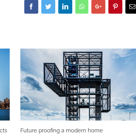
Facebook
Twitter
LinkedIn
Whatsapp
Google+
Pintere
cts
Future proofing a modern home