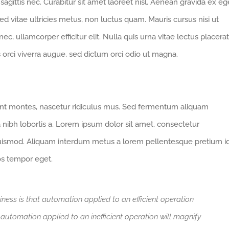
gittis nec. Curabitur sit amet laoreet nisl. Aenean gravida ex eg
d vitae ultricies metus, non luctus quam. Mauris cursus nisi ut
 nec, ullamcorper efficitur elit. Nulla quis urna vitae lectus placerat
us orci viverra augue, sed dictum orci odio ut magna.
ent montes, nascetur ridiculus mus. Sed fermentum aliquam
a nibh lobortis a. Lorem ipsum dolor sit amet, consectetur
euismod. Aliquam interdum metus a lorem pellentesque pretium i
ros tempor eget.
iness is that automation applied to an efficient operation
t automation applied to an inefficient operation will magnify