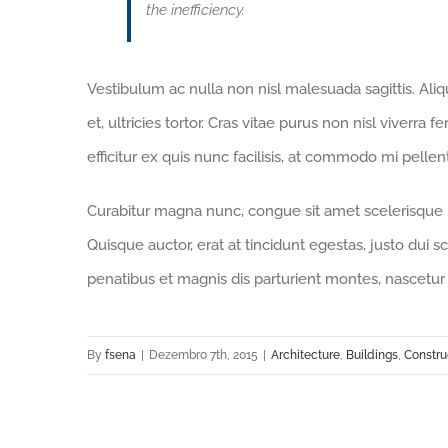
the inefficiency.
Vestibulum ac nulla non nisl malesuada sagittis. Aliqua
et, ultricies tortor. Cras vitae purus non nisl viverra 
efficitur ex quis nunc facilisis, at commodo mi pelle
Curabitur magna nunc, congue sit amet scelerisque id,
Quisque auctor, erat at tincidunt egestas, justo dui s
penatibus et magnis dis parturient montes, nascetur 
By
fsena
|
Dezembro 7th, 2015
|
Architecture
,
Buildings
,
Constru