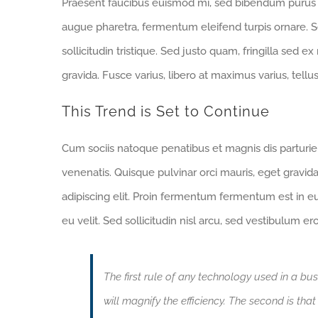
Praesent faucibus euismod mi, sed bibendum purus sa
augue pharetra, fermentum eleifend turpis ornare. Se
sollicitudin tristique. Sed justo quam, fringilla sed ex
gravida. Fusce varius, libero at maximus varius, tell
This Trend is Set to Continue
Cum sociis natoque penatibus et magnis dis parturi
venenatis. Quisque pulvinar orci mauris, eget gravid
adipiscing elit. Proin fermentum fermentum est in 
eu velit. Sed sollicitudin nisl arcu, sed vestibulum e
The first rule of any technology used in a bus
will magnify the efficiency. The second is tha