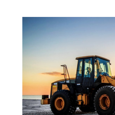
View
Larger
Image