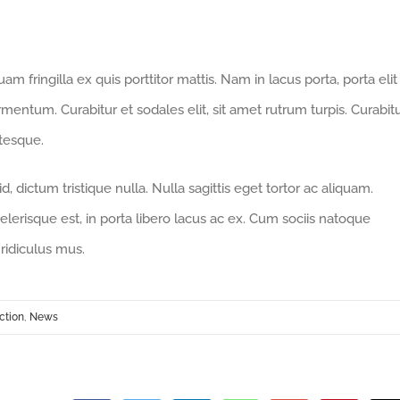
m fringilla ex quis porttitor mattis. Nam in lacus porta, porta elit
fermentum. Curabitur et sodales elit, sit amet rutrum turpis. Curabit
ntesque.
 dictum tristique nulla. Nulla sagittis eget tortor ac aliquam.
celerisque est, in porta libero lacus ac ex. Cum sociis natoque
ridiculus mus.
ction
,
News