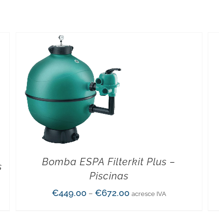
Bomba ESPA Filterkit Plus –
s
Piscinas
€
449.00
€
672.00
–
acresce IVA