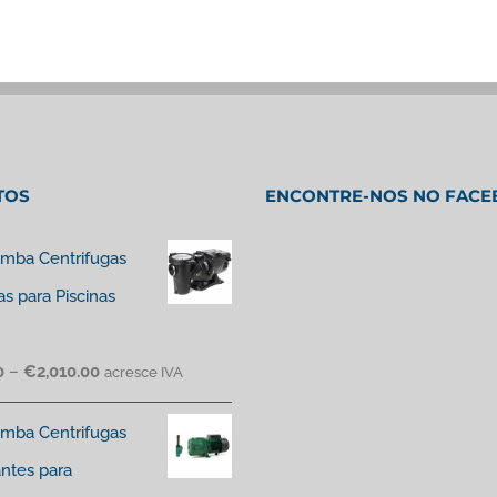
TOS
ENCONTRE-NOS NO FAC
mba Centrifugas
as para Piscinas
0
–
€
2,010.00
acresce IVA
mba Centrifugas
antes para