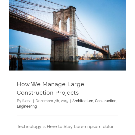
How We Manage Large Construction Projects
How We Manage Large
Construction Projects
By
fsena
|
Dezembro 7th, 2015
|
Architecture
,
Construction
,
Engineering
Technology is Here to Stay Lorem ipsum dolor