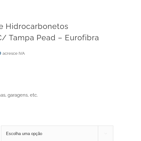
e Hidrocarbonetos
C/ Tampa Pead – Eurofibra
0
acresce IVA
nas, garagens, etc.
