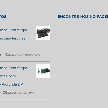
TOS
ENCONTRE-NOS NO FAC
mba Centrifugas
as para Piscinas
0
–
€
2,010.00
acresce IVA
mba Centrifugas
antes para
o Profunda DP
–
€
612.00
acresce IVA