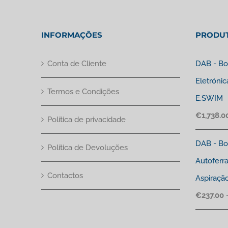
INFORMAÇÕES
PRODU
Conta de Cliente
DAB - Bo
Eletrónic
Termos e Condições
E.SWIM
€
1,738.0
Política de privacidade
DAB - Bo
Política de Devoluções
Autoferr
Contactos
Aspiraçã
€
237.00