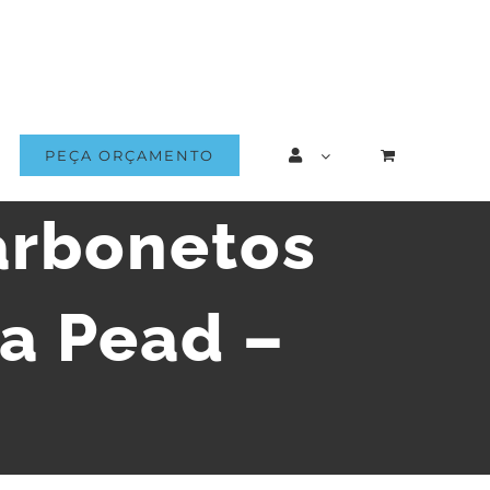
PEÇA ORÇAMENTO
arbonetos
a Pead –