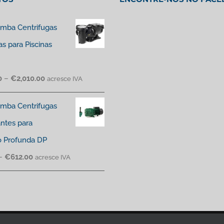
mba Centrifugas
as para Piscinas
0
–
€
2,010.00
acresce IVA
mba Centrifugas
antes para
o Profunda DP
–
€
612.00
acresce IVA