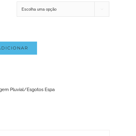

ADICIONAR
em Pluvial/Esgotos Espa