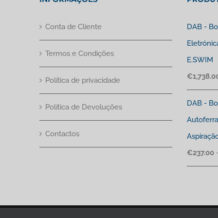
Conta de Cliente
DAB - Bo
Eletrónic
Termos e Condições
E.SWIM
€
1,738.0
Política de privacidade
DAB - Bo
Política de Devoluções
Autoferr
Contactos
Aspiraçã
€
237.00