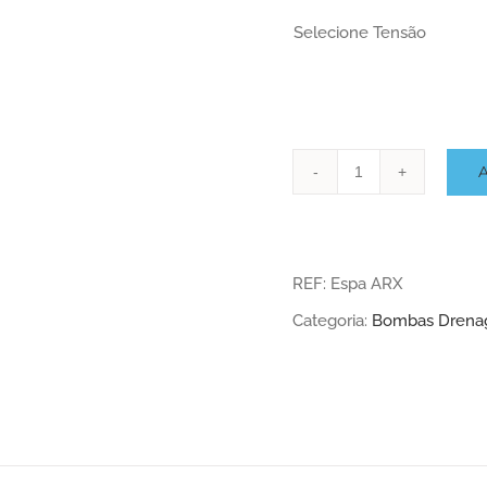
Selecione Tensão
Quantidade
de
ESPA
REF:
Espa ARX
Viginox
Categoria:
Bombas Drenag
ARX
-
Drenagem