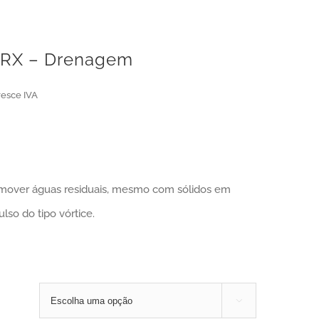
ARX – Drenagem
resce IVA
over águas residuais, mesmo com sólidos em
lso do tipo vórtice.
