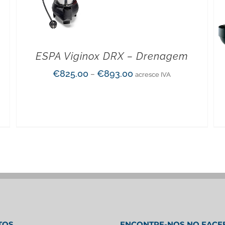
ESPA Viginox DRX – Drenagem
€
825.00
€
893.00
–
acresce IVA
TOS
ENCONTRE-NOS NO FAC