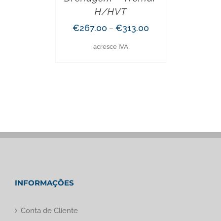
H/HVT
€
267.00
€
313.00
–
acresce IVA
INFORMAÇÕES
Conta de Cliente