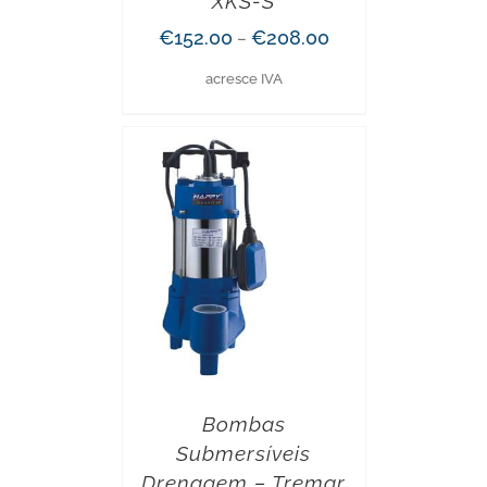
XKS-S
€
152.00
€
208.00
–
acresce IVA
Bombas
Submersíveis
Drenagem – Tremar