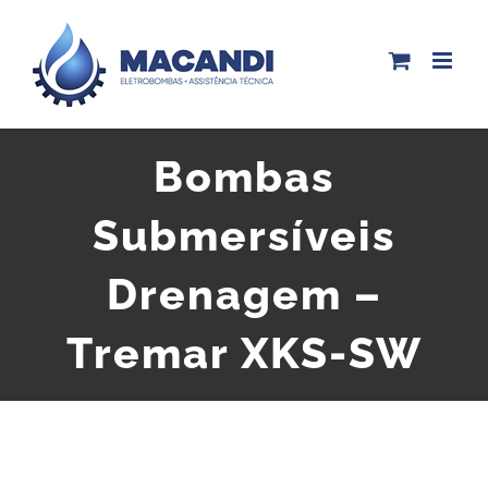
Skip
to
content
Bombas
Submersíveis
Drenagem –
Tremar XKS-SW