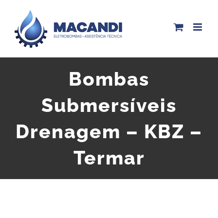
Skip
to
content
Bombas
Submersíveis
Drenagem – KBZ –
Termar