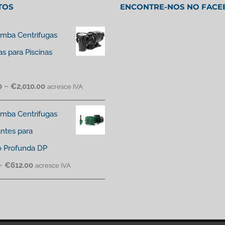
TOS
ENCONTRE-NOS NO FAC
mba Centrifugas
as para Piscinas
0
–
€
2,010.00
acresce IVA
mba Centrifugas
antes para
o Profunda DP
–
€
612.00
acresce IVA