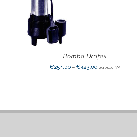
Bomba Drafex
€
254.00
€
423.00
–
acresce IVA