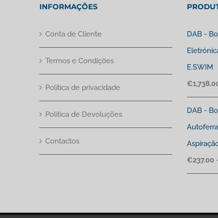
INFORMAÇÕES
PRODU
Conta de Cliente
DAB - Bo
Eletrónic
Termos e Condições
E.SWIM
€
1,738.0
Política de privacidade
DAB - Bo
Política de Devoluções
Autoferr
Contactos
Aspiraçã
€
237.00